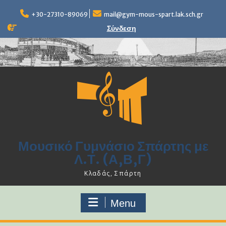
Skip
to
+30-27310-89069
mail@gym-mous-spart.lak.sch.gr
content
Σύνδεση
Μουσικό Γυμνάσιο Σπάρτης με
Λ.Τ. (Α,Β,Γ)
Κλαδάς, Σπάρτη
Menu