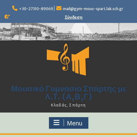
Skip
to
+30-27310-89069
mail@gym-mous-spart.lak.sch.gr
content
Σύνδεση
Μουσικό Γυμνάσιο Σπάρτης με
Λ.Τ. (Α,Β,Γ)
Κλαδάς, Σπάρτη
Menu