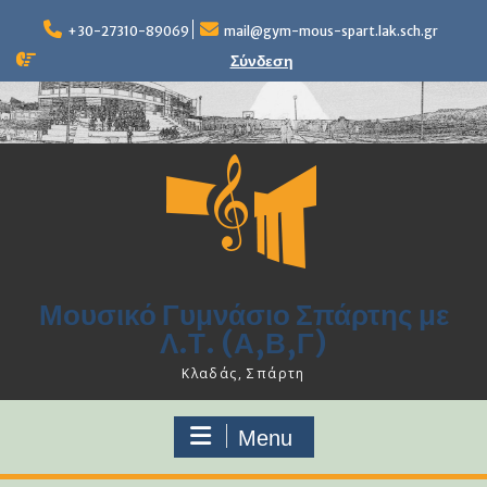
Skip
to
+30-27310-89069
mail@gym-mous-spart.lak.sch.gr
content
Σύνδεση
Μουσικό Γυμνάσιο Σπάρτης με
Λ.Τ. (Α,Β,Γ)
Κλαδάς, Σπάρτη
Menu