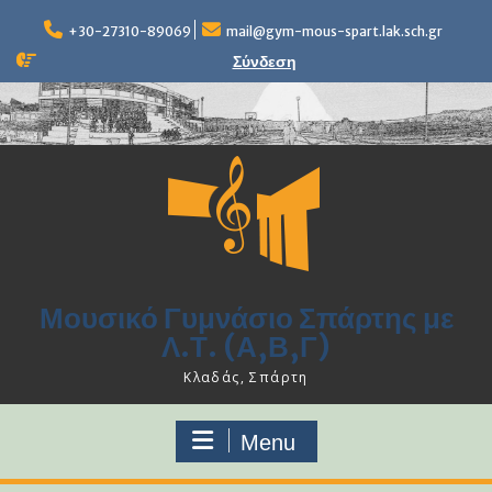
Skip
to
+30-27310-89069
mail@gym-mous-spart.lak.sch.gr
content
Σύνδεση
Μουσικό Γυμνάσιο Σπάρτης με
Λ.Τ. (Α,Β,Γ)
Κλαδάς, Σπάρτη
Menu