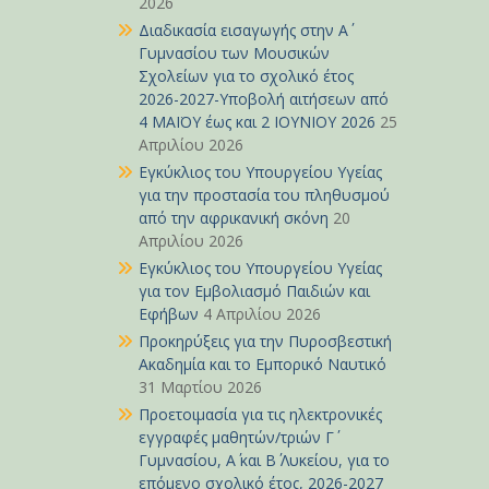
2026
Διαδικασία εισαγωγής στην Α΄
Γυμνασίου των Μουσικών
Σχολείων για το σχολικό έτος
2026-2027-Υποβολή αιτήσεων από
4 ΜΑΪΟΥ έως και 2 ΙΟΥΝΙΟΥ 2026
25
Απριλίου 2026
Εγκύκλιος του Υπουργείου Υγείας
για την προστασία του πληθυσμού
από την αφρικανική σκόνη
20
Απριλίου 2026
Εγκύκλιος του Υπουργείου Υγείας
για τον Εμβολιασμό Παιδιών και
Εφήβων
4 Απριλίου 2026
Προκηρύξεις για την Πυροσβεστική
Ακαδημία και το Εμπορικό Ναυτικό
31 Μαρτίου 2026
Προετοιμασία για τις ηλεκτρονικές
εγγραφές μαθητών/τριών Γ΄
Γυμνασίου, Α΄ και Β΄ Λυκείου, για το
επόμενο σχολικό έτος, 2026-2027