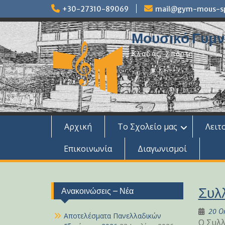
Skip
+30-27310-89069
mail@gym-mous-spa
to
content
Μουσικό Γυμνά
Κλαδάς, Σπάρτη
Αρχική
Το Σχολείο μας
Λειτ
Επικοινωνία
Διαγωνισμοί
Συλ
Ανακοινώσεις – Νέα
20 Ο
Αποτελέσματα Πανελλαδικών
Ο Συλλ