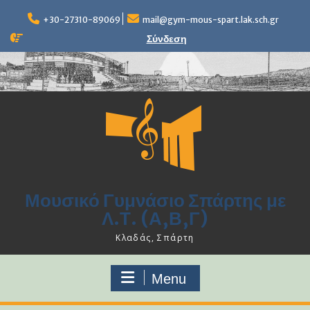
Skip
to
+30-27310-89069
mail@gym-mous-spart.lak.sch.gr
content
Σύνδεση
Μουσικό Γυμνάσιο Σπάρτης με
Λ.Τ. (Α,Β,Γ)
Κλαδάς, Σπάρτη
Menu