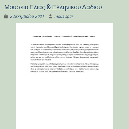
Μουσείο Ελιάς & Ελληνικού Λαδιού
2 Δεκεμβρίου 2021
mous-spar