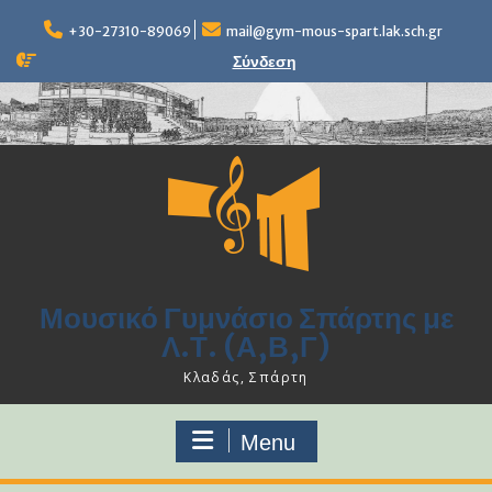
Skip
to
+30-27310-89069
mail@gym-mous-spart.lak.sch.gr
content
Σύνδεση
Μουσικό Γυμνάσιο Σπάρτης με
Λ.Τ. (Α,Β,Γ)
Κλαδάς, Σπάρτη
Menu