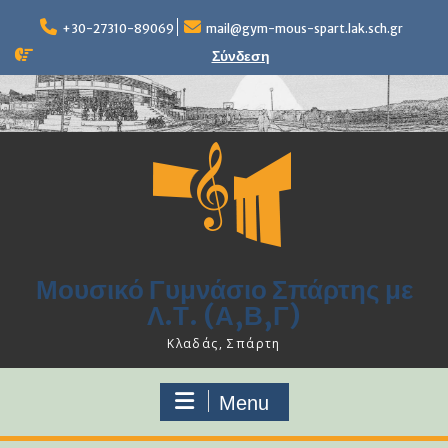
Skip
to
+30-27310-89069
mail@gym-mous-spart.lak.sch.gr
content
Σύνδεση
Μουσικό Γυμνάσιο Σπάρτης με
Λ.Τ. (Α,Β,Γ)
Κλαδάς, Σπάρτη
Menu