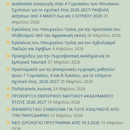
Διαδικασία εισαγωγής στην Α΄ Γυμνασίου των Μουσικών
Σχολείων για το σχολικό έτος 2026-2027-Υποβολή
αιτήσεων από 4 ΜΑΪΟΥ έως και 2 ΙΟΥΝΙΟΥ 2026
25
Απριλίου 2026
Εγκύκλιος του Υπουργείου Υγείας για την προστασία του
πληθυσμού από την αφρικανική σκόνη
20 Απριλίου 2026
Εγκύκλιος του Υπουργείου Υγείας για τον Εμβολιασμό
Παιδιών και Εφήβων
4 Απριλίου 2026
Προκηρύξεις για την Πυροσβεστική Ακαδημία και το
Εμπορικό Ναυτικό
31 Μαρτίου 2026
Προετοιμασία για τις ηλεκτρονικές εγγραφές μαθητών/
τριών Γ΄ Γυμνασίου, Α΄ και Β΄ Λυκείου, για το επόμενο
σχολικό έτος, 2026-2027
29 Μαρτίου 2026
Ποδηλατικός Αγώνας
24 Μαρτίου 2026
ΠΡΟΚΗΡΥΞΗ ΕΜΠΟΡΙΚΟΥ ΝΑΥΤΙΚΟΥ ΑΚΑΔΗΜΑΪΚΟΥ
ΈΤΟΥΣ 2026-2027
16 Μαρτίου 2026
ΕΝΗΜΕΡΩΤΙΚΟ ΣΗΜΕΙΩΜΑ ΓΙΑ ΤΟΥΣ ΚΙΝΔΥΝΟΥΣ ΑΠΟ
ΤΗΝ ΠΙΚΡΟΔΑΦΝΗ
15 Μαρτίου 2026
ΝΕΟ ΩΡΟΛΟΓΙΟ ΠΡΟΓΡΑΜΜΑ ΑΠΟ 16.3.2026
15 Μαρτίου
2026