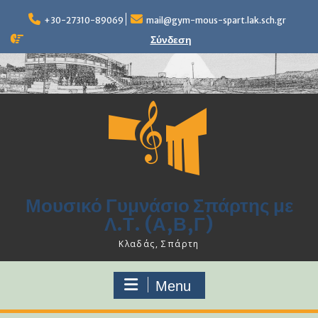
Skip
to
+30-27310-89069
mail@gym-mous-spart.lak.sch.gr
content
Σύνδεση
Μουσικό Γυμνάσιο Σπάρτης με
Λ.Τ. (Α,Β,Γ)
Κλαδάς, Σπάρτη
Menu