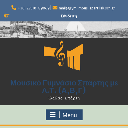
Skip
to
+30-27310-89069
mail@gym-mous-spart.lak.sch.gr
content
Σύνδεση
Μουσικό Γυμνάσιο Σπάρτης με
Λ.Τ. (Α,Β,Γ)
Κλαδάς, Σπάρτη
Menu