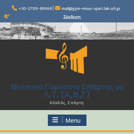
Skip
to
+30-27310-89069
mail@gym-mous-spart.lak.sch.gr
content
Σύνδεση
Μουσικό Γυμνάσιο Σπάρτης με
Λ.Τ. (Α,Β,Γ)
Κλαδάς, Σπάρτη
Menu