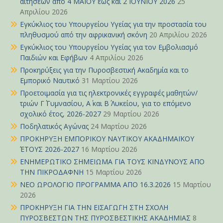
αιτήσεων από 4 ΜΑΪΟΥ έως και 2 ΙΟΥΝΙΟΥ 2026
25
Απριλίου 2026
Εγκύκλιος του Υπουργείου Υγείας για την προστασία του
πληθυσμού από την αφρικανική σκόνη
20 Απριλίου 2026
Εγκύκλιος του Υπουργείου Υγείας για τον Εμβολιασμό
Παιδιών και Εφήβων
4 Απριλίου 2026
Προκηρύξεις για την Πυροσβεστική Ακαδημία και το
Εμπορικό Ναυτικό
31 Μαρτίου 2026
Προετοιμασία για τις ηλεκτρονικές εγγραφές μαθητών/
τριών Γ΄ Γυμνασίου, Α΄ και Β΄ Λυκείου, για το επόμενο
σχολικό έτος, 2026-2027
29 Μαρτίου 2026
Ποδηλατικός Αγώνας
24 Μαρτίου 2026
ΠΡΟΚΗΡΥΞΗ ΕΜΠΟΡΙΚΟΥ ΝΑΥΤΙΚΟΥ ΑΚΑΔΗΜΑΪΚΟΥ
ΈΤΟΥΣ 2026-2027
16 Μαρτίου 2026
ΕΝΗΜΕΡΩΤΙΚΟ ΣΗΜΕΙΩΜΑ ΓΙΑ ΤΟΥΣ ΚΙΝΔΥΝΟΥΣ ΑΠΟ
ΤΗΝ ΠΙΚΡΟΔΑΦΝΗ
15 Μαρτίου 2026
ΝΕΟ ΩΡΟΛΟΓΙΟ ΠΡΟΓΡΑΜΜΑ ΑΠΟ 16.3.2026
15 Μαρτίου
2026
ΠΡΟΚΗΡΥΞΗ ΓΙΑ ΤΗΝ ΕΙΣΑΓΩΓΗ ΣΤΗ ΣΧΟΛΗ
ΠΥΡΟΣΒΕΣΤΩΝ ΤΗΣ ΠΥΡΟΣΒΕΣΤΙΚΗΣ ΑΚΑΔΗΜΙΑΣ
8