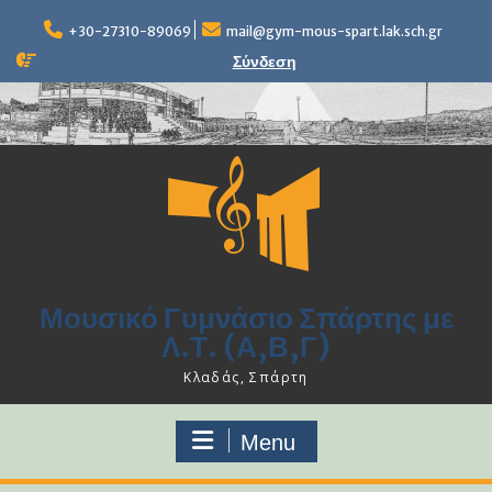
Skip
to
+30-27310-89069
mail@gym-mous-spart.lak.sch.gr
content
Σύνδεση
Μουσικό Γυμνάσιο Σπάρτης με
Λ.Τ. (Α,Β,Γ)
Κλαδάς, Σπάρτη
Menu