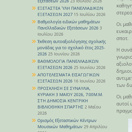
Εξετάσεων 2026
23 Ιουλίου 2026
καθηγη
ΕΞΕΤΑΣΤΕΑ ΎΛΗ ΠΑΝΕΛΛΑΔΙΚΩΝ
στερεο
ΕΞΕΤΑΣΕΩΝ 2027
15 Ιουλίου 2026
Βαθμολογία ειδικών μαθημάτων
Οι μαθ
Πανελλαδικών Εξετάσεων 2026
3
ευκαιρ
Ιουλίου 2026
σποτ.
Έκθεση αυτοαξιολόγησης σχολικής
μονάδας για το σχολικό έτος 2025-
Η συνά
2026
25 Ιουνίου 2026
γνωρισ
ΒΑΘΜΟΛΟΓΙΑ ΠΑΝΕΛΛΑΔΙΚΩΝ
αξιολο
ΕΞΕΤΑΣΕΩΝ 2026
25 Ιουνίου 2026
δημιου
ΑΠΟΤΕΛΕΣΜΑΤΑ ΕΙΣΑΓΩΓΙΚΩΝ
αντιμε
ΕΞΕΤΑΣΕΩΝ 2026
16 Ιουνίου 2026
των δυ
ΠΡΟΣΚΛΗΣΗ ΣΕ ΣΥΝΑΥΛΙΑ,
ΚΥΡΙΑΚΗ 3 ΜΑΪΟΥ 2026, 7:00Μ.Μ.
Οι μαθ
ΣΤΗ ΔΗΜΟΣΙΑ ΚΕΝΤΡΙΚΗ
αυτοί 
ΒΙΒΛΙΟΘΗΚΗ ΣΠΑΡΤΗΣ
2 Μαΐου
πραγμα
2026
Ορισμός Εξεταστικών Κέντρων
Μουσικών Μαθημάτων
29 Απριλίου