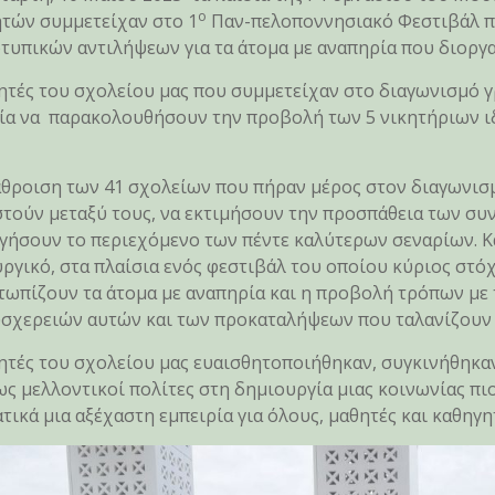
ο
τών συμμετείχαν στο 1
Παν-πελοποννησιακό Φεστιβάλ π
τυπικών αντιλήψεων για τα άτομα με αναπηρία που διοργ
ητές του σχολείου μας που συμμετείχαν στο διαγωνισμό γ
ία να παρακολουθήσουν την προβολή των 5 νικητήριων ι
θροιση των 41 σχολείων που πήραν μέρος στον διαγωνισμ
τούν μεταξύ τους, να εκτιμήσουν την προσπάθεια των συν
γήσουν το περιεχόμενο των πέντε καλύτερων σεναρίων. Κα
ργικό, στα πλαίσια ενός φεστιβάλ του οποίου κύριος στό
τωπίζουν τα άτομα με αναπηρία και η προβολή τρόπων με 
σχερειών αυτών και των προκαταλήψεων που ταλανίζουν 
ητές του σχολείου μας ευαισθητοποιήθηκαν, συγκινήθηκα
ως μελλοντικοί πολίτες στη δημιουργία μιας κοινωνίας πιο
τικά μια αξέχαστη εμπειρία για όλους, μαθητές και καθηγη