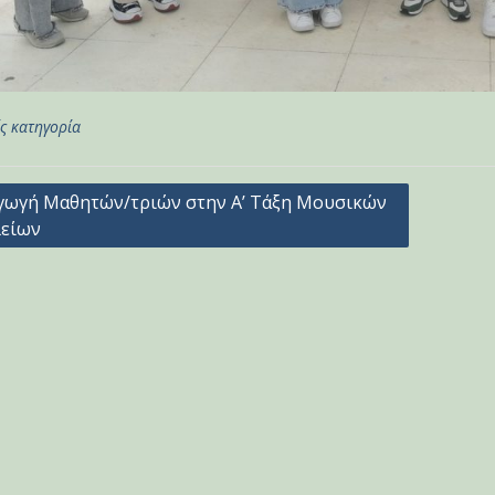
ς κατηγορία
γηση
γωγή Μαθητών/τριών στην Α’ Τάξη Μουσικών
είων
ων