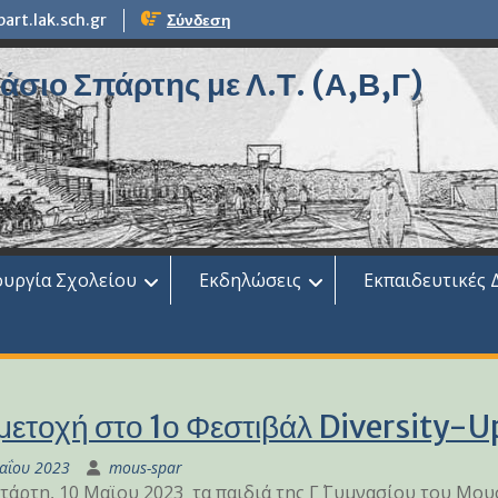
rt.lak.sch.gr
Σύνδεση
σιο Σπάρτης με Λ.Τ. (Α,Β,Γ)
ουργία Σχολείου
Εκδηλώσεις
Εκπαιδευτικές 
μετοχή στο 1ο Φεστιβάλ Diversity-U
αΐου 2023
mous-spar
τάρτη, 10 Μαϊου 2023 τα παιδιά της Γ΄ Γυμνασίου του Μο