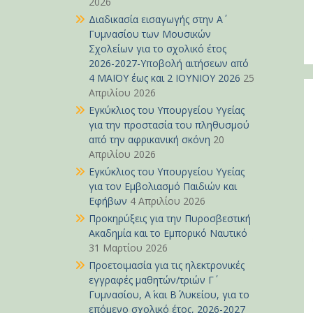
2026
Διαδικασία εισαγωγής στην Α΄
Γυμνασίου των Μουσικών
Σχολείων για το σχολικό έτος
2026-2027-Υποβολή αιτήσεων από
4 ΜΑΪΟΥ έως και 2 ΙΟΥΝΙΟΥ 2026
25
Απριλίου 2026
Εγκύκλιος του Υπουργείου Υγείας
για την προστασία του πληθυσμού
από την αφρικανική σκόνη
20
Απριλίου 2026
Εγκύκλιος του Υπουργείου Υγείας
για τον Εμβολιασμό Παιδιών και
Εφήβων
4 Απριλίου 2026
Προκηρύξεις για την Πυροσβεστική
Ακαδημία και το Εμπορικό Ναυτικό
31 Μαρτίου 2026
Προετοιμασία για τις ηλεκτρονικές
εγγραφές μαθητών/τριών Γ΄
Γυμνασίου, Α΄ και Β΄ Λυκείου, για το
επόμενο σχολικό έτος, 2026-2027