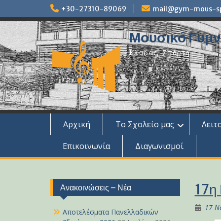
Skip
+30-27310-89069
mail@gym-mous-spa
to
content
Μουσικό Γυμνά
Κλαδάς, Σπάρτη
Αρχική
Το Σχολείο μας
Λειτ
Επικοινωνία
Διαγωνισμοί
17η
Ανακοινώσεις – Νέα
17 Ν
Αποτελέσματα Πανελλαδικών