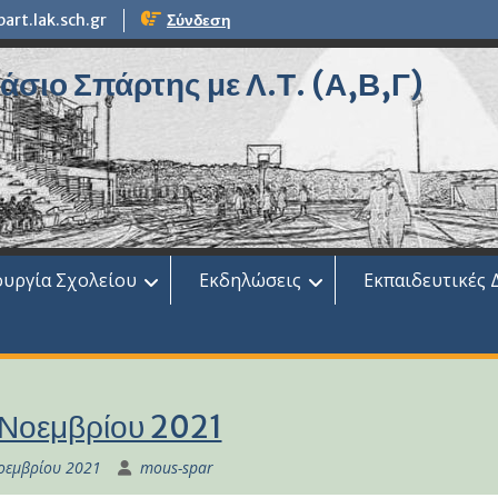
rt.lak.sch.gr
Σύνδεση
σιο Σπάρτης με Λ.Τ. (Α,Β,Γ)
ουργία Σχολείου
Εκδηλώσεις
Εκπαιδευτικές 
 Νοεμβρίου 2021
οεμβρίου 2021
mous-spar