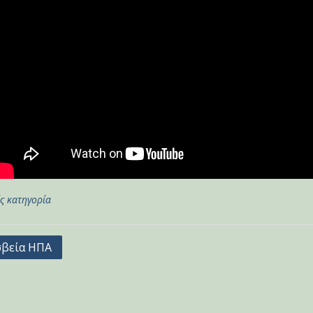
ς κατηγορία
γηση
βεία ΗΠΑ
ων