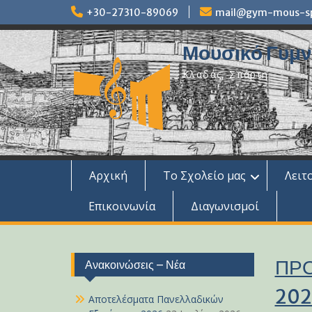
Skip
+30-27310-89069
mail@gym-mous-spa
to
content
Μουσικό Γυμνά
Κλαδάς, Σπάρτη
Αρχική
Το Σχολείο μας
Λειτ
Επικοινωνία
Διαγωνισμοί
ΠΡΟ
Ανακοινώσεις – Νέα
202
Αποτελέσματα Πανελλαδικών