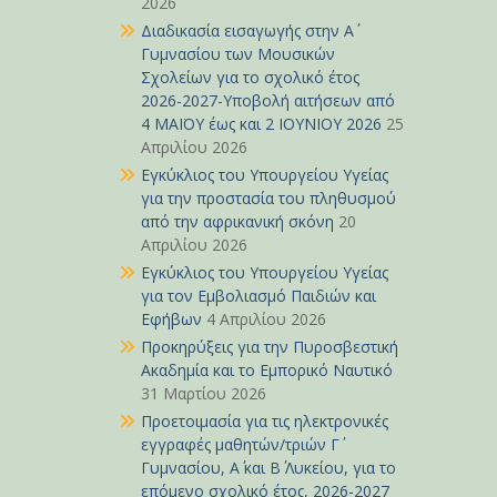
2026
Διαδικασία εισαγωγής στην Α΄
Γυμνασίου των Μουσικών
Σχολείων για το σχολικό έτος
2026-2027-Υποβολή αιτήσεων από
4 ΜΑΪΟΥ έως και 2 ΙΟΥΝΙΟΥ 2026
25
Απριλίου 2026
Εγκύκλιος του Υπουργείου Υγείας
για την προστασία του πληθυσμού
από την αφρικανική σκόνη
20
Απριλίου 2026
Εγκύκλιος του Υπουργείου Υγείας
για τον Εμβολιασμό Παιδιών και
Εφήβων
4 Απριλίου 2026
Προκηρύξεις για την Πυροσβεστική
Ακαδημία και το Εμπορικό Ναυτικό
31 Μαρτίου 2026
Προετοιμασία για τις ηλεκτρονικές
εγγραφές μαθητών/τριών Γ΄
Γυμνασίου, Α΄ και Β΄ Λυκείου, για το
επόμενο σχολικό έτος, 2026-2027