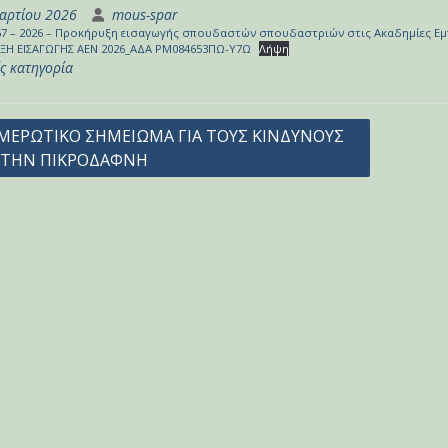
αρτίου 2026
mous-spar
367 – 2026 – Προκήρυξη εισαγωγής σπουδαστών σπουδαστριών στις Ακαδημίες Ε
Η ΕΙΣΑΓΩΓΗΣ ΑΕΝ 2026_ΑΔΑ ΡΜ084653ΠΩ-Υ7Ω
Λήψη
ς κατηγορία
γηση
ΜΕΡΩΤΙΚΟ ΣΗΜΕΙΩΜΑ ΓΙΑ ΤΟΥΣ ΚΙΝΔΥΝΟΥΣ
 ΤΗΝ ΠΙΚΡΟΔΑΦΝΗ
ων