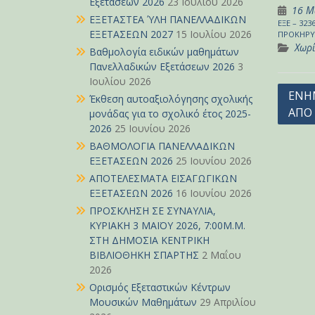
Εξετάσεων 2026
23 Ιουλίου 2026
16 Μ
ΕΞΕΤΑΣΤΕΑ ΎΛΗ ΠΑΝΕΛΛΑΔΙΚΩΝ
ΕΞΕ – 32
ΕΞΕΤΑΣΕΩΝ 2027
15 Ιουλίου 2026
ΠΡΟΚΗΡΥΞ
Χωρί
Βαθμολογία ειδικών μαθημάτων
Πανελλαδικών Εξετάσεων 2026
3
Ιουλίου 2026
Πλοή
ΕΝΗ
Έκθεση αυτοαξιολόγησης σχολικής
ΑΠΟ
άρθρ
μονάδας για το σχολικό έτος 2025-
2026
25 Ιουνίου 2026
ΒΑΘΜΟΛΟΓΙΑ ΠΑΝΕΛΛΑΔΙΚΩΝ
ΕΞΕΤΑΣΕΩΝ 2026
25 Ιουνίου 2026
ΑΠΟΤΕΛΕΣΜΑΤΑ ΕΙΣΑΓΩΓΙΚΩΝ
ΕΞΕΤΑΣΕΩΝ 2026
16 Ιουνίου 2026
ΠΡΟΣΚΛΗΣΗ ΣΕ ΣΥΝΑΥΛΙΑ,
ΚΥΡΙΑΚΗ 3 ΜΑΪΟΥ 2026, 7:00Μ.Μ.
ΣΤΗ ΔΗΜΟΣΙΑ ΚΕΝΤΡΙΚΗ
ΒΙΒΛΙΟΘΗΚΗ ΣΠΑΡΤΗΣ
2 Μαΐου
2026
Ορισμός Εξεταστικών Κέντρων
Μουσικών Μαθημάτων
29 Απριλίου