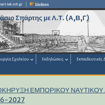
rt.lak.sch.gr
Σύνδεση
σιο Σπάρτης με Λ.Τ. (Α,Β,Γ)
ουργία Σχολείου
Εκδηλώσεις
Εκπαιδευτικές 
ΚΗΡΥΞΗ ΕΜΠΟΡΙΚΟΥ ΝΑΥΤΙΚΟΥ
6-2027