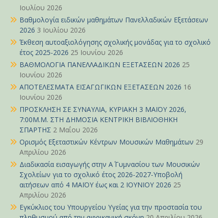
Ιουλίου 2026
Βαθμολογία ειδικών μαθημάτων Πανελλαδικών Εξετάσεων
2026
3 Ιουλίου 2026
Έκθεση αυτοαξιολόγησης σχολικής μονάδας για το σχολικό
έτος 2025-2026
25 Ιουνίου 2026
ΒΑΘΜΟΛΟΓΙΑ ΠΑΝΕΛΛΑΔΙΚΩΝ ΕΞΕΤΑΣΕΩΝ 2026
25
Ιουνίου 2026
ΑΠΟΤΕΛΕΣΜΑΤΑ ΕΙΣΑΓΩΓΙΚΩΝ ΕΞΕΤΑΣΕΩΝ 2026
16
Ιουνίου 2026
ΠΡΟΣΚΛΗΣΗ ΣΕ ΣΥΝΑΥΛΙΑ, ΚΥΡΙΑΚΗ 3 ΜΑΪΟΥ 2026,
7:00Μ.Μ. ΣΤΗ ΔΗΜΟΣΙΑ ΚΕΝΤΡΙΚΗ ΒΙΒΛΙΟΘΗΚΗ
ΣΠΑΡΤΗΣ
2 Μαΐου 2026
Ορισμός Εξεταστικών Κέντρων Μουσικών Μαθημάτων
29
Απριλίου 2026
Διαδικασία εισαγωγής στην Α΄ Γυμνασίου των Μουσικών
Σχολείων για το σχολικό έτος 2026-2027-Υποβολή
αιτήσεων από 4 ΜΑΪΟΥ έως και 2 ΙΟΥΝΙΟΥ 2026
25
Απριλίου 2026
Εγκύκλιος του Υπουργείου Υγείας για την προστασία του
πληθυσμού από την αφρικανική σκόνη
20 Απριλίου 2026