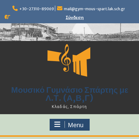
Skip
to
+30-27310-89069
mail@gym-mous-spart.lak.sch.gr
content
Σύνδεση
Μουσικό Γυμνάσιο Σπάρτης με
Λ.Τ. (Α,Β,Γ)
Κλαδάς, Σπάρτη
Menu