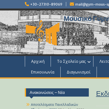
Skip
+30-27310-89069
mail@gym-mous-spa
to
content
Μουσικό Γυμνά
Κλαδάς, Σπάρτη
Αρχική
Το Σχολείο μας
Λειτ
Επικοινωνία
Διαγωνισμοί
Εκδ
Ανακοινώσεις – Νέα
Αποτελέσματα Πανελλαδικών