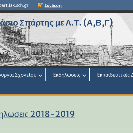
rt.lak.sch.gr
Σύνδεση
σιο Σπάρτης με Λ.Τ. (Α,Β,Γ)
ουργία Σχολείου
Εκδηλώσεις
Εκπαιδευτικές 
ηλώσεις 2018-2019