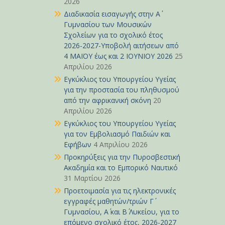
2026
Διαδικασία εισαγωγής στην Α΄
Γυμνασίου των Μουσικών
Σχολείων για το σχολικό έτος
2026-2027-Υποβολή αιτήσεων από
4 ΜΑΪΟΥ έως και 2 ΙΟΥΝΙΟΥ 2026
25
Απριλίου 2026
Εγκύκλιος του Υπουργείου Υγείας
για την προστασία του πληθυσμού
από την αφρικανική σκόνη
20
Απριλίου 2026
Εγκύκλιος του Υπουργείου Υγείας
για τον Εμβολιασμό Παιδιών και
Εφήβων
4 Απριλίου 2026
Προκηρύξεις για την Πυροσβεστική
Ακαδημία και το Εμπορικό Ναυτικό
31 Μαρτίου 2026
Προετοιμασία για τις ηλεκτρονικές
εγγραφές μαθητών/τριών Γ΄
Γυμνασίου, Α΄ και Β΄ Λυκείου, για το
επόμενο σχολικό έτος, 2026-2027