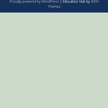
Proudly powered by WordPress
|
Education Hub by
WEN
Themes