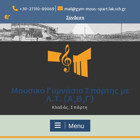
Skip
to
+30-27310-89069
mail@gym-mous-spart.lak.sch.gr
content
Σύνδεση
Μουσικό Γυμνάσιο Σπάρτης με
Λ.Τ. (Α,Β,Γ)
Κλαδάς, Σπάρτη
Menu