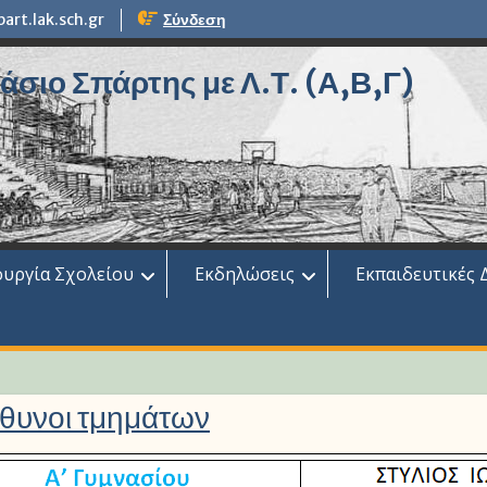
rt.lak.sch.gr
Σύνδεση
σιο Σπάρτης με Λ.Τ. (Α,Β,Γ)
ουργία Σχολείου
Εκδηλώσεις
Εκπαιδευτικές 
θυνοι τμημάτων