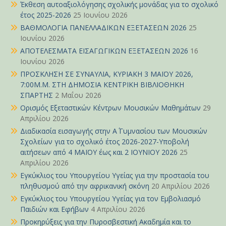
Έκθεση αυτοαξιολόγησης σχολικής μονάδας για το σχολικό
έτος 2025-2026
25 Ιουνίου 2026
ΒΑΘΜΟΛΟΓΙΑ ΠΑΝΕΛΛΑΔΙΚΩΝ ΕΞΕΤΑΣΕΩΝ 2026
25
Ιουνίου 2026
ΑΠΟΤΕΛΕΣΜΑΤΑ ΕΙΣΑΓΩΓΙΚΩΝ ΕΞΕΤΑΣΕΩΝ 2026
16
Ιουνίου 2026
ΠΡΟΣΚΛΗΣΗ ΣΕ ΣΥΝΑΥΛΙΑ, ΚΥΡΙΑΚΗ 3 ΜΑΪΟΥ 2026,
7:00Μ.Μ. ΣΤΗ ΔΗΜΟΣΙΑ ΚΕΝΤΡΙΚΗ ΒΙΒΛΙΟΘΗΚΗ
ΣΠΑΡΤΗΣ
2 Μαΐου 2026
Ορισμός Εξεταστικών Κέντρων Μουσικών Μαθημάτων
29
Απριλίου 2026
Διαδικασία εισαγωγής στην Α΄ Γυμνασίου των Μουσικών
Σχολείων για το σχολικό έτος 2026-2027-Υποβολή
αιτήσεων από 4 ΜΑΪΟΥ έως και 2 ΙΟΥΝΙΟΥ 2026
25
Απριλίου 2026
Εγκύκλιος του Υπουργείου Υγείας για την προστασία του
πληθυσμού από την αφρικανική σκόνη
20 Απριλίου 2026
Εγκύκλιος του Υπουργείου Υγείας για τον Εμβολιασμό
Παιδιών και Εφήβων
4 Απριλίου 2026
Προκηρύξεις για την Πυροσβεστική Ακαδημία και το