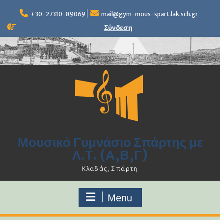
Skip
to
+30-27310-89069
mail@gym-mous-spart.lak.sch.gr
content
Σύνδεση
Μουσικό Γυμνάσιο Σπάρτης με
Λ.Τ. (Α,Β,Γ)
Κλαδάς, Σπάρτη
Menu