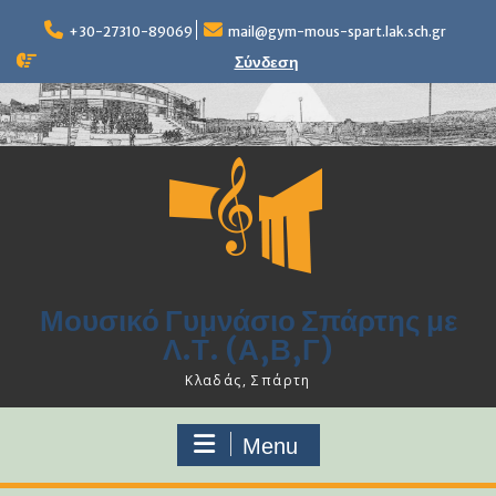
Skip
to
+30-27310-89069
mail@gym-mous-spart.lak.sch.gr
content
Σύνδεση
Μουσικό Γυμνάσιο Σπάρτης με
Λ.Τ. (Α,Β,Γ)
Κλαδάς, Σπάρτη
Menu