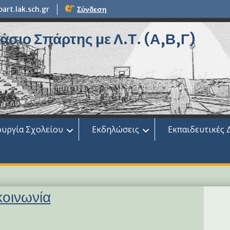
rt.lak.sch.gr
Σύνδεση
σιο Σπάρτης με Λ.Τ. (Α,Β,Γ)
ουργία Σχολείου
Εκδηλώσεις
Εκπαιδευτικές 
κοινωνία