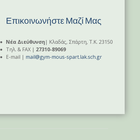
Επικοινωνήστε Μαζί Μας
Νέα Διεύθυνση
| Κλαδάς, Σπάρτη, Τ.Κ. 23150
Tηλ. & FAX |
27310-89069
E-mail |
mail@gym-mous-spart.lak.sch.gr