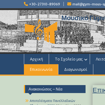
Skip
+30-27310-89069
mail@gym-mous-spa
to
content
Μουσικό Γυμνά
Κλαδάς, Σπάρτη
Αρχική
Το Σχολείο μας
Λειτ
Επικοινωνία
Διαγωνισμοί
Επι
Ανακοινώσεις – Νέα
Αποτελέσματα Πανελλαδικών