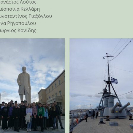
θανάσιος Λούτος
Δέσποινα Κελλάρη
ωνσταντίνος Γιαξόγλου
Άννα Ρηγοπούλου
εώργιος Κονίδης