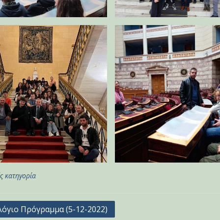
ς κατηγορία
γηση
όγιο Πρόγραμμα (5-12-2022)