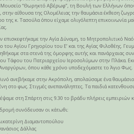
Μουσείο “Θωρηκτό Αβέρωφ”, τη Βουλή των Ελλήνων όπου
 στην αίθουσα της Ολομέλειας την θαυμάσια έκθεση ζωγρα
ο της κ. Τασούλα όπου είχαμε ολιγόλεπτη επικοινωνία μαζ
ας.
ν επισκεφτήκαμε την Αγία Δύναμη, το Μητροπολιτικό Ναό
ο του Αγίου Γρηγορίου του Ε’ και της Αγίας Φιλοθέης. Γευ
ηθήκαμε στα στενά της όμορφης αυτής και πανάρχαιας συν
ου Τάφου του Πατριαρχείου Ιεροσολύμων στην Πλάκα. Εκεί
Αναργύρων, όπου κάθε χρόνο υποδεχόμαστε το Άγιο Φως.
λινό ανεβήκαμε στην Ακρόπολη, απολαύσαμε ένα θαυμάσι
νη στο φως. Στιγμές ανεπανάληπτες. Τα παιδιά κατενθουσ
έψαμε στη Σπάρτη στις 9.30 το βράδυ πλήρεις εμπειριών κ
δρομή συνόδευσαν οι κάτωθι:
 Αικατερίνη Διαμαντοπούλου
θανάσιος Δάλλας