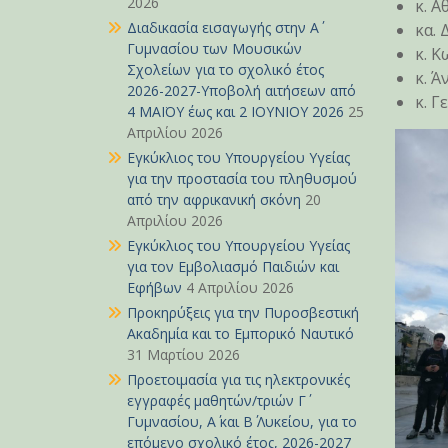
2026
κ. Α
Διαδικασία εισαγωγής στην Α΄
κα. 
Γυμνασίου των Μουσικών
κ. Κ
Σχολείων για το σχολικό έτος
κ. 
2026-2027-Υποβολή αιτήσεων από
κ. Γ
4 ΜΑΪΟΥ έως και 2 ΙΟΥΝΙΟΥ 2026
25
Απριλίου 2026
Εγκύκλιος του Υπουργείου Υγείας
για την προστασία του πληθυσμού
από την αφρικανική σκόνη
20
Απριλίου 2026
Εγκύκλιος του Υπουργείου Υγείας
για τον Εμβολιασμό Παιδιών και
Εφήβων
4 Απριλίου 2026
Προκηρύξεις για την Πυροσβεστική
Ακαδημία και το Εμπορικό Ναυτικό
31 Μαρτίου 2026
Προετοιμασία για τις ηλεκτρονικές
εγγραφές μαθητών/τριών Γ΄
Γυμνασίου, Α΄ και Β΄ Λυκείου, για το
επόμενο σχολικό έτος, 2026-2027