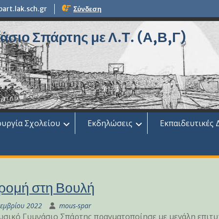
rt.lak.sch.gr
Σύνδεση
σιο Σπάρτης με Λ.Τ. (Α,Β,Γ)
ουργία Σχολείου
Εκδηλώσεις
Εκπαιδευτικές 
ρομή στη Βουλή
κεμβρίου 2022
mous-spar
σικό Γυμνάσιο Σπάρτης πραγματοποίησε με μεγάλη επιτυχ