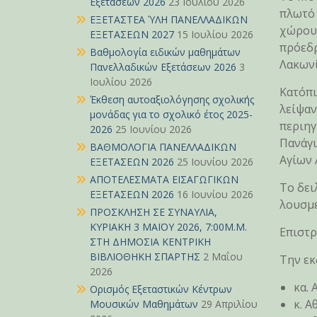
Εξετάσεων 2026
23 Ιουλίου 2026
πλωτό 
ΕΞΕΤΑΣΤΕΑ ΎΛΗ ΠΑΝΕΛΛΑΔΙΚΩΝ
χώρου,
ΕΞΕΤΑΣΕΩΝ 2027
15 Ιουλίου 2026
πρόεδρ
Βαθμολογία ειδικών μαθημάτων
Λακωνί
Πανελλαδικών Εξετάσεων 2026
3
Ιουλίου 2026
Κατόπι
Έκθεση αυτοαξιολόγησης σχολικής
λείψαν
μονάδας για το σχολικό έτος 2025-
περιηγ
2026
25 Ιουνίου 2026
Πανάγι
ΒΑΘΜΟΛΟΓΙΑ ΠΑΝΕΛΛΑΔΙΚΩΝ
Αγίων 
ΕΞΕΤΑΣΕΩΝ 2026
25 Ιουνίου 2026
ΑΠΟΤΕΛΕΣΜΑΤΑ ΕΙΣΑΓΩΓΙΚΩΝ
Το δει
ΕΞΕΤΑΣΕΩΝ 2026
16 Ιουνίου 2026
λουσμέ
ΠΡΟΣΚΛΗΣΗ ΣΕ ΣΥΝΑΥΛΙΑ,
ΚΥΡΙΑΚΗ 3 ΜΑΪΟΥ 2026, 7:00Μ.Μ.
Επιστρ
ΣΤΗ ΔΗΜΟΣΙΑ ΚΕΝΤΡΙΚΗ
ΒΙΒΛΙΟΘΗΚΗ ΣΠΑΡΤΗΣ
2 Μαΐου
Την εκ
2026
κα.
Ορισμός Εξεταστικών Κέντρων
κ. Α
Μουσικών Μαθημάτων
29 Απριλίου