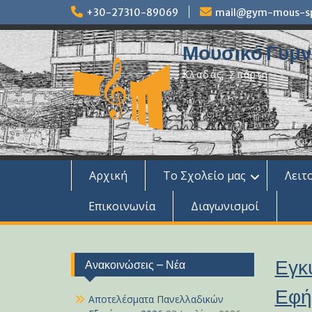
Skip
+30-27310-89069
mail@gym-mous-spa
to
content
Μουσικό Γυμνά
Κλαδάς, Σπάρτη
Αρχική
Το Σχολείο μας
Λειτ
Επικοινωνία
Διαγωνισμοί
Εγκύ
Ανακοινώσεις – Νέα
Εφή
Αποτελέσματα Πανελλαδικών