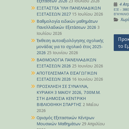
Εξετάσεων 2026
23 Ιουλίου 2026
4 Απ
ΕΞΕΤΑΣΤΕΑ ΎΛΗ ΠΑΝΕΛΛΑΔΙΚΩΝ
ΕΞΕ – 388
ΕΞΕΤΑΣΕΩΝ 2027
15 Ιουλίου 2026
ΕΓΚΥΚΛΙΟ
Χωρί
Βαθμολογία ειδικών μαθημάτων
Πανελλαδικών Εξετάσεων 2026
3
Ιουλίου 2026
Πλοή
Προκ
Έκθεση αυτοαξιολόγησης σχολικής
το Ε
άρθρ
μονάδας για το σχολικό έτος 2025-
2026
25 Ιουνίου 2026
ΒΑΘΜΟΛΟΓΙΑ ΠΑΝΕΛΛΑΔΙΚΩΝ
ΕΞΕΤΑΣΕΩΝ 2026
25 Ιουνίου 2026
ΑΠΟΤΕΛΕΣΜΑΤΑ ΕΙΣΑΓΩΓΙΚΩΝ
ΕΞΕΤΑΣΕΩΝ 2026
16 Ιουνίου 2026
ΠΡΟΣΚΛΗΣΗ ΣΕ ΣΥΝΑΥΛΙΑ,
ΚΥΡΙΑΚΗ 3 ΜΑΪΟΥ 2026, 7:00Μ.Μ.
ΣΤΗ ΔΗΜΟΣΙΑ ΚΕΝΤΡΙΚΗ
ΒΙΒΛΙΟΘΗΚΗ ΣΠΑΡΤΗΣ
2 Μαΐου
2026
Ορισμός Εξεταστικών Κέντρων
Μουσικών Μαθημάτων
29 Απριλίου