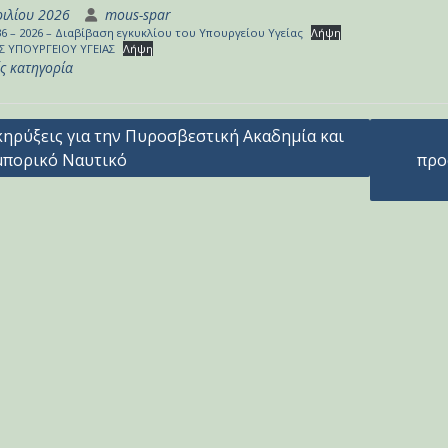
ριλίου 2026
mous-spar
36 – 2026 – Διαβίβαση εγκυκλίου του Υπουργείου Υγείας
Λήψη
Σ ΥΠΟΥΡΓΕΙΟΥ ΥΓΕΙΑΣ
Λήψη
ς κατηγορία
γηση
ηρύξεις για την Πυροσβεστική Ακαδημία και
μπορικό Ναυτικό
προ
ων