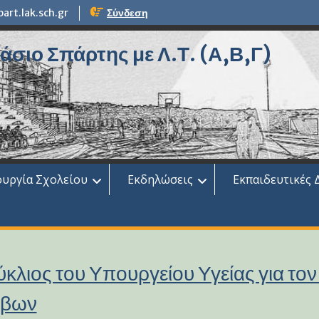
rt.lak.sch.gr
Σύνδεση
σιο Σπάρτης με Λ.Τ. (Α,Β,Γ)
ουργία Σχολείου
Εκδηλώσεις
Εκπαιδευτικές 
κλιος του Υπουργείου Υγείας για το
βων