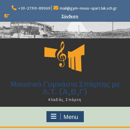
Skip
to
+30-27310-89069
mail@gym-mous-spart.lak.sch.gr
content
Σύνδεση
Μουσικό Γυμνάσιο Σπάρτης με
Λ.Τ. (Α,Β,Γ)
Κλαδάς, Σπάρτη
Menu